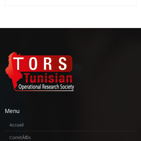
Menu
Accueil
ComitÃ©s