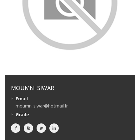
MOUMNI SIWAR
Email
moumni.siwar@hotmail.fr
Grade