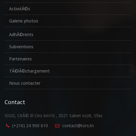
ActivitÃ©s
Galerie photos
AdhÃ©rents
Subventions
Partenaires
TÃ©lÃ©chargement
Nous contacter
Contact
ISGIS, CitÃ© El Ons km10 , 3021 Sakiet ezzit, Sfax
(+216) 24 900 610
contact@tors.tn