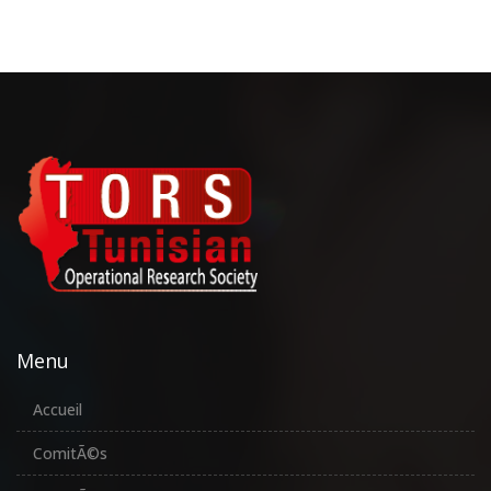
Menu
Accueil
ComitÃ©s