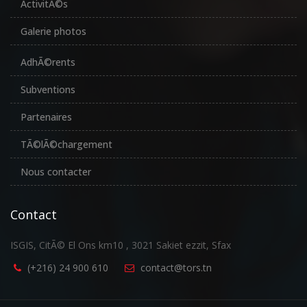
ActivitÃ©s
Galerie photos
AdhÃ©rents
Subventions
Partenaires
TÃ©lÃ©chargement
Nous contacter
Contact
ISGIS, CitÃ© El Ons km10 , 3021 Sakiet ezzit, Sfax
(+216) 24 900 610
contact@tors.tn