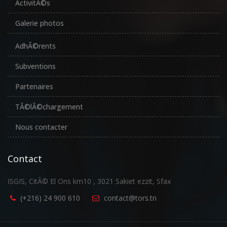
ActivitÃ©s
Galerie photos
AdhÃ©rents
Subventions
Partenaires
TÃ©lÃ©chargement
Nous contacter
Contact
ISGIS, CitÃ© El Ons km10 , 3021 Sakiet ezzit, Sfax
(+216) 24 900 610
contact@tors.tn