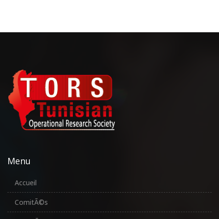
Menu
Accueil
ComitÃ©s