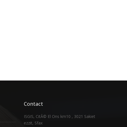
Contact
ISGIS, CitÃ© El Ons km10 , 3021 Sakiet
ezzit, Sfax