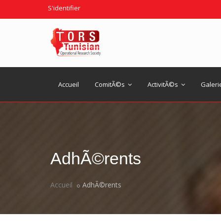
S'identifier
Accueil
ComitÃ©s
ActivitÃ©s
Galeri
AdhÃ©rents
Accueil
AdhÃ©rents