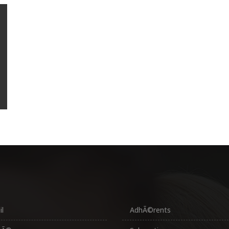
il
AdhÃ©rents