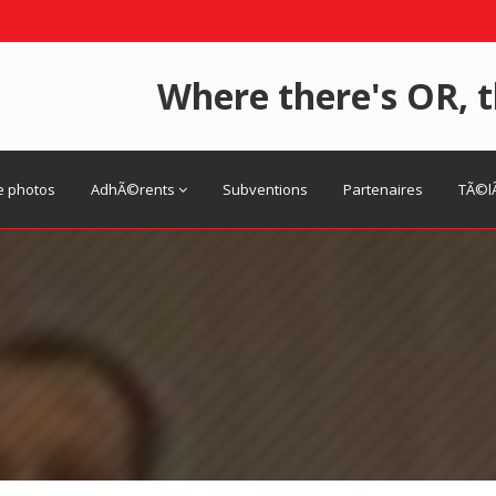
Where there's OR, t
e photos
AdhÃ©rents
Subventions
Partenaires
TÃ©l